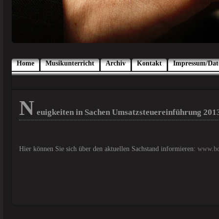
Home
Musikunterricht
Archiv
Kontakt
Impressum/Dat
N
euigkeiten in Sachen Umsatzsteuereinführung 201
Hier können Sie sich über den aktuellen Sachstand informieren:
www.bd